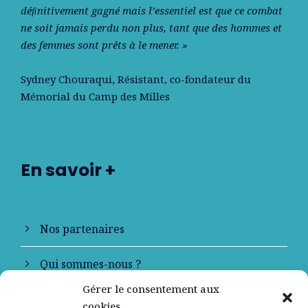
déﬁnitivement gagné mais l’essentiel est que ce combat
ne soit jamais perdu non plus, tant que des hommes et
des femmes sont prêts à le mener. »
Sydney Chouraqui
, Résistant, co-fondateur du
Mémorial du Camp des Milles
En savoir +
Nos partenaires
Qui sommes-nous ?
Gérer le consentement aux
Contactez-nous
cookies