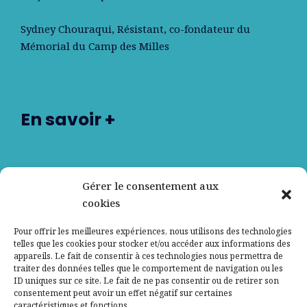
Sydney Chouraqui
, Résistant, co-fondateur du
Mémorial du Camp des Milles
En savoir +
Nos partenaires
Gérer le consentement aux
cookies
Qui sommes-nous ?
Pour offrir les meilleures expériences, nous utilisons des technologies
telles que les cookies pour stocker et/ou accéder aux informations des
Contactez-nous
appareils. Le fait de consentir à ces technologies nous permettra de
traiter des données telles que le comportement de navigation ou les
ID uniques sur ce site. Le fait de ne pas consentir ou de retirer son
Mentions légales
consentement peut avoir un effet négatif sur certaines
caractéristiques et fonctions.