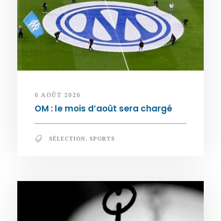
6 AOÛT 2026
OM : le mois d’août sera chargé
SÉLECTION
,
SPORTS