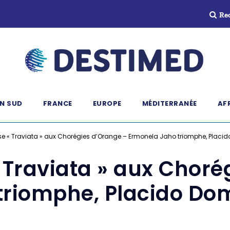
Re
N SUD
FRANCE
EUROPE
MÉDITERRANÉE
AF
e « Traviata » aux Chorégies d’Orange – Ermonela Jaho triomphe, Placid
 Traviata » aux Choré
triomphe, Placido Dom