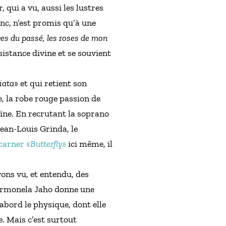
 qui a vu, aussi les lustres
nc, n’est promis qu’à une
es du passé, les roses de mon
istance divine et se souvient
iata
» et qui retient son
e, la robe rouge passion de
roïne. En recrutant la soprano
ean-Louis Grinda, le
carner «
Butterfly
»
ici même, il
avons vu, et entendu, des
, Ermonela Jaho donne une
abord le physique, dont elle
. Mais c’est surtout