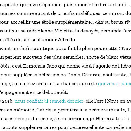
capitale, qui a vu s’épanouir puis mourir l’arbre de l’amour,
ournés comme autant de crucifix maléfiques, ce miroir, do
 pour accueillir une étoile supplémentaire… «
Adieu beaux rêv
sant sur sa méridienne, Violetta, la dévoyée, demande l’ass
 côtés de son seul amour Alfredo.
nt un théâtre antique qui a fait le plein pour cette «
Trav
ui perlent aux yeux des plus sensibles. Toute de blanc vêtu
 côtés, c’est Ermonela Jaho qui donne vie à l’agonie de l’hé
 pour suppléer la défection de Dania Damrau, souffrante, J
nge, a eu le nez creux et la chance que celle
qui venait d’in
 d’engagement en ce début août.
s 2016
,
nous confiait-il samedi dernier
, elle l’est ! Nous en 
stera en mémoire. Car de la première à la dernière minute
u sens propre du terme, à son personnage. Elle en a tout d’
 ; atouts supplémentaires pour cette excellente comédienne