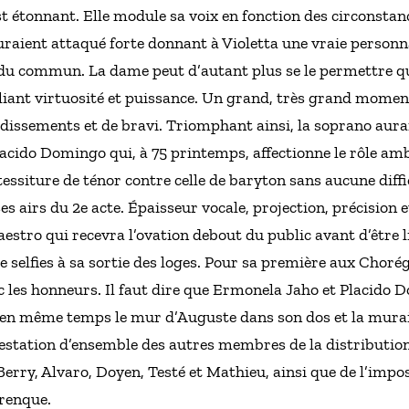
t étonnant. Elle module sa voix en fonction des circonstan
uraient attaqué forte donnant à Violetta une vraie personna
du commun. La dame peut d’autant plus se le permettre qu
iant virtuosité et puissance. Un grand, très grand moment
issements et de bravi. Triomphant ainsi, la soprano aurait
cido Domingo qui, à 75 printemps, affectionne le rôle a
tessiture de ténor contre celle de baryton sans aucune diffi
es airs du 2e acte. Épaisseur vocale, projection, précision et
stro qui recevra l’ovation debout du public avant d’être 
 selfies à sa sortie des loges. Pour sa première aux Chorég
vec les honneurs. Il faut dire que Ermonela Jaho et Placido
r en même temps le mur d’Auguste dans son dos et la murai
 prestation d’ensemble des autres membres de la distributi
erry, Alvaro, Doyen, Testé et Mathieu, ainsi que de l’imp
renque.