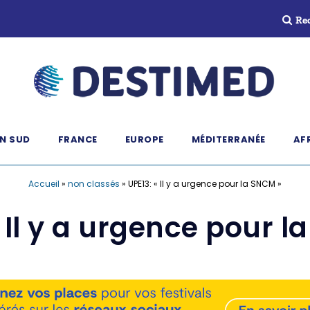
Re
N SUD
FRANCE
EUROPE
MÉDITERRANÉE
AF
Accueil
»
non classés
»
UPE13: « Il y a urgence pour la SNCM »
« Il y a urgence pour l