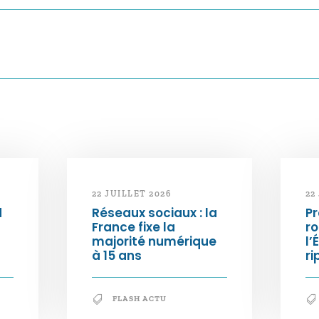
22 JUILLET 2026
22
d
Réseaux sociaux : la
Pr
France fixe la
ro
majorité numérique
l’
à 15 ans
ri
FLASH ACTU