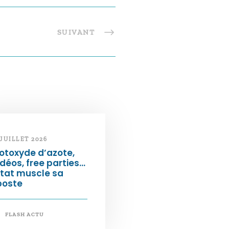
SUIVANT
 JUILLET 2026
otoxyde d’azote,
déos, free parties…
État muscle sa
poste
FLASH ACTU