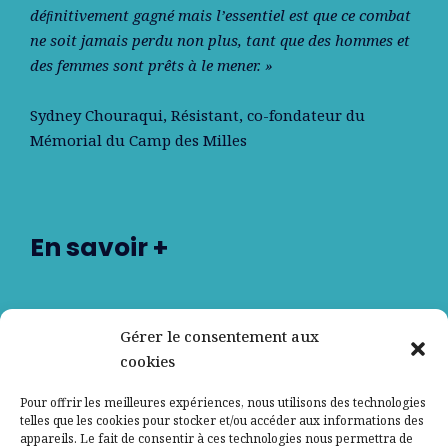
déﬁnitivement gagné mais l’essentiel est que ce combat
ne soit jamais perdu non plus, tant que des hommes et
des femmes sont prêts à le mener. »
Sydney Chouraqui
, Résistant, co-fondateur du
Mémorial du Camp des Milles
En savoir +
Nos partenaires
Gérer le consentement aux
cookies
Qui sommes-nous ?
Pour offrir les meilleures expériences, nous utilisons des technologies
telles que les cookies pour stocker et/ou accéder aux informations des
Contactez-nous
appareils. Le fait de consentir à ces technologies nous permettra de