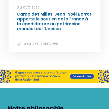
5 AOÛT 2026
Camp des Milles. Jean-Noël Barrot
apporte le soutien de la France à
la candidature au patrimoine
mondial de l’Unesco
A LA UNE
,
POLITIQUE
Notre philosophie