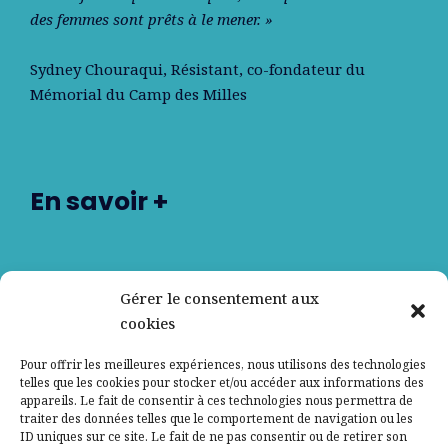
des femmes sont prêts à le mener. »
Sydney Chouraqui
, Résistant, co-fondateur du
Mémorial du Camp des Milles
En savoir +
Nos partenaires
Gérer le consentement aux
cookies
Qui sommes-nous ?
Pour offrir les meilleures expériences, nous utilisons des technologies
telles que les cookies pour stocker et/ou accéder aux informations des
Contactez-nous
appareils. Le fait de consentir à ces technologies nous permettra de
traiter des données telles que le comportement de navigation ou les
ID uniques sur ce site. Le fait de ne pas consentir ou de retirer son
Mentions légales