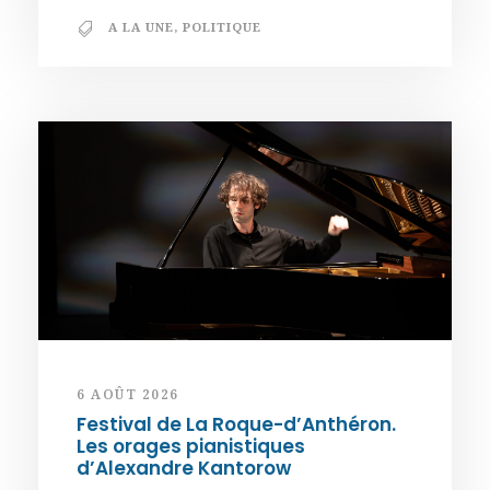
A LA UNE
,
POLITIQUE
6 AOÛT 2026
Festival de La Roque-d’Anthéron.
Les orages pianistiques
d’Alexandre Kantorow