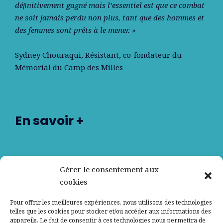
déﬁnitivement gagné mais l’essentiel est que ce combat
ne soit jamais perdu non plus, tant que des hommes et
des femmes sont prêts à le mener. »
Sydney Chouraqui
, Résistant, co-fondateur du
Mémorial du Camp des Milles
En savoir +
Nos partenaires
Gérer le consentement aux
cookies
Qui sommes-nous ?
Pour offrir les meilleures expériences, nous utilisons des technologies
telles que les cookies pour stocker et/ou accéder aux informations des
Contactez-nous
appareils. Le fait de consentir à ces technologies nous permettra de