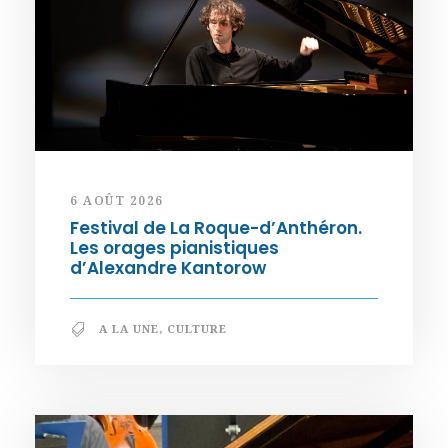
6 AOÛT 2026
Festival de La Roque-d’Anthéron.
Les orages pianistiques
d’Alexandre Kantorow
A LA UNE
,
CULTURE