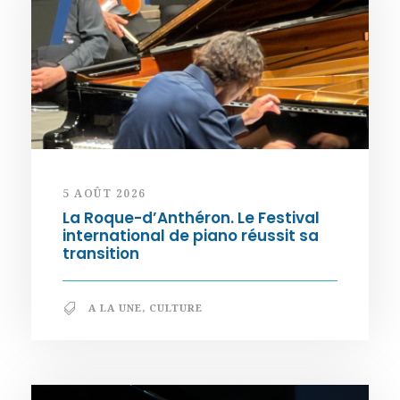
5 AOÛT 2026
La Roque-d’Anthéron. Le Festival
international de piano réussit sa
transition
A LA UNE
,
CULTURE