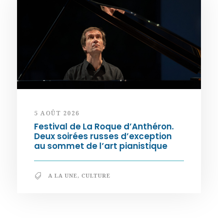
5 AOÛT 2026
Festival de La Roque d’Anthéron.
Deux soirées russes d’exception
au sommet de l’art pianistique
A LA UNE
,
CULTURE