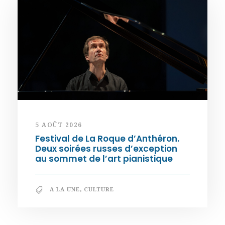
5 AOÛT 2026
Festival de La Roque d’Anthéron.
Deux soirées russes d’exception
au sommet de l’art pianistique
A LA UNE
,
CULTURE