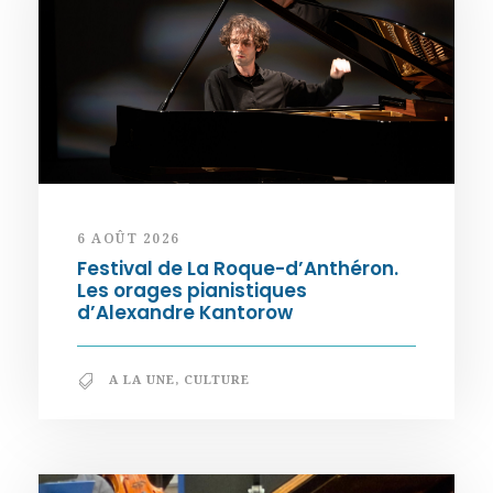
6 AOÛT 2026
Festival de La Roque-d’Anthéron.
Les orages pianistiques
d’Alexandre Kantorow
A LA UNE
,
CULTURE