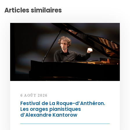
Articles similaires
6 AOÛT 2026
Festival de La Roque-d’Anthéron.
Les orages pianistiques
d’Alexandre Kantorow