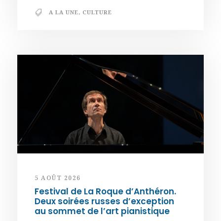
A LA UNE
,
CULTURE
5 AOÛT 2026
Festival de La Roque d’Anthéron.
Deux soirées russes d’exception
au sommet de l’art pianistique