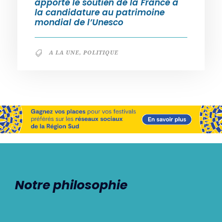
apporte le soutien de la France à
la candidature au patrimoine
mondial de l’Unesco
A LA UNE
,
POLITIQUE
Notre philosophie