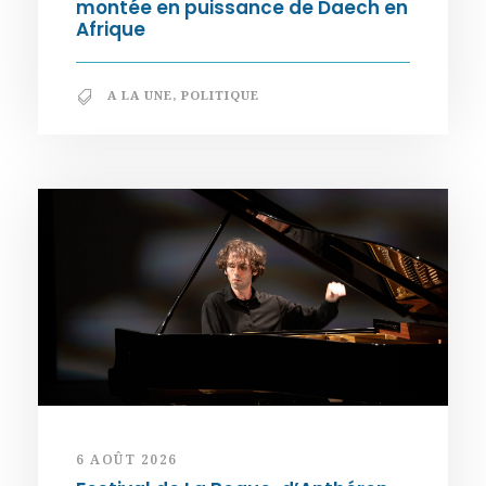
montée en puissance de Daech en
Afrique
A LA UNE
,
POLITIQUE
6 AOÛT 2026