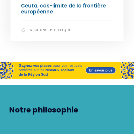
Ceuta, cas-limite de la frontière
européenne
A LA UNE
,
POLITIQUE
Notre philosophie