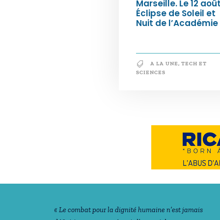
Marseille. Le 12 août
Éclipse de Soleil et
Nuit de l’Académie
A LA UNE
,
TECH ET
SCIENCES
Notre philosophie
« Le combat pour la dignité humaine n’est jamais