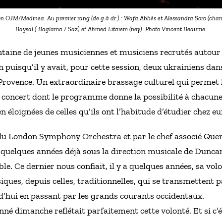
tion OJM/Medinea. Au premier rang (de g.à dr.) : Wafa Abbès et Alessandra Soro (chan
Baysal ( Baglama / Saz) et Ahmed Litaiem (ney). Photo Vincent Beaume.
ntaine de jeunes musiciennes et musiciens recrutés autour
puisqu’il y avait, pour cette session, deux ukrainiens dans 
Provence. Un extraordinaire brassage culturel qui permet 
n concert dont le programme donne la possibilité à chacune 
n éloignées de celles qu’ils ont l’habitude d’étudier chez eu
du London Symphony Orchestra et par le chef associé Quen
s quelques années déjà sous la direction musicale de Duncan
e. Ce dernier nous confiait, il y a quelques années, sa volo
ques, depuis celles, traditionnelles, qui se transmettent par
’hui en passant par les grands courants occidentaux.
é dimanche reflétait parfaitement cette volonté. Et si c’étai