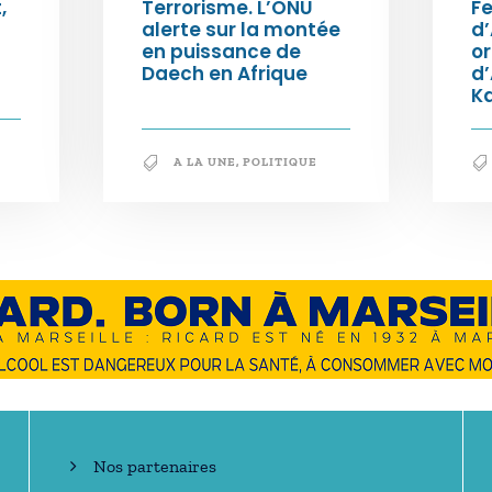
,
Terrorisme. L’ONU
Fe
alerte sur la montée
d’
en puissance de
or
Daech en Afrique
d
K
A LA UNE
,
POLITIQUE
En savoir +
Nos partenaires