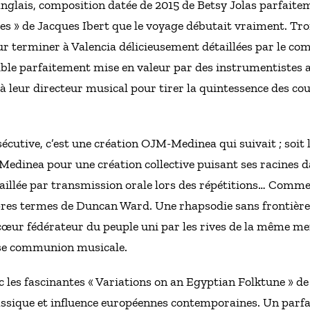
anglais, composition datée de 2015 de Betsy Jolas parfait
cales » de Jacques Ibert que le voyage débutait vraiment. Tro
r terminer à Valencia délicieusement détaillées par le com
ble parfaitement mise en valeur par des instrumentistes a
à leur directeur musical pour tirer la quintessence des coul
cutive, c’est une création OJM-Medinea qui suivait ; soit 
Medinea pour une création collective puisant ses racines 
aillée par transmission orale lors des répétitions… Comme
res termes de Duncan Ward. Une rhapsodie sans frontières, 
 cœur fédérateur du peuple uni par les rives de la même
se communion musicale.
ec les fascinantes « Variations on an Egyptian Folktune »
ssique et influence européennes contemporaines. Un parfai