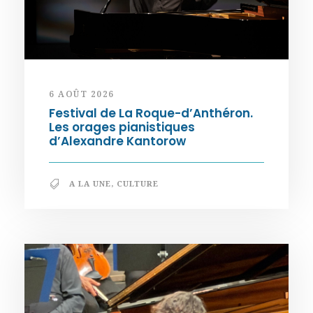
6 AOÛT 2026
Festival de La Roque-d’Anthéron.
Les orages pianistiques
d’Alexandre Kantorow
A LA UNE
,
CULTURE