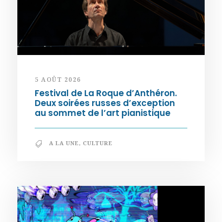
5 AOÛT 2026
Festival de La Roque d’Anthéron.
Deux soirées russes d’exception
au sommet de l’art pianistique
A LA UNE
,
CULTURE