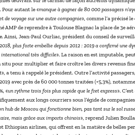
gnies œuvrant sur le tarmac de façon autrefois dynamique, 
. Pour autant le «
manque à gagner de 80 000 passagers n’aya
ojet de voyage sur une autre compagnie
», comme l’a précisé l
hé AMP de reprendre à Toulouse Blagnac la place de 3e aér
re. Ainsi, Jean-Paul Ourliac, président du conseil de surveill
2018, plus forte embellie depuis 2012 : 2019 a confirmé une d
international très difficile
». La raison en est imputable, pe
itu pour multiplier et faire croître les divers revenus fina
t
», a tenu à rappelé le président. Outre l’activité passagers, i
 2019 avec près de 60 000 tonnes traitées (+5,3%), notammen
%, «
un rythme trois fois plus rapide que le fret express
». C’est
ifiquement aux longs courriers sous l’égide de compagnies 
on hub de Moscou qui fonctionne bien, pas tant sur le sol russe
aire, mais grâce aux imports chinois
», reprend Julien Boulla
et Ethiopian airlines, qui offrent en la matière de belles p