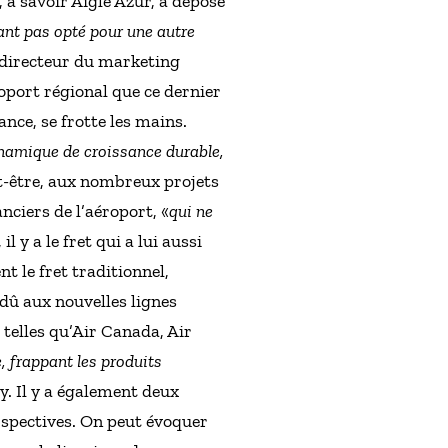
à savoir Aigle Azur, a déposé
nt pas opté pour une autre
e directeur du marketing
oport régional que ce dernier
ance, se frotte les mains.
ynamique de croissance durable,
ut-être, aux nombreux projets
nciers de l’aéroport, «
qui ne
l y a le fret qui a lui aussi
t le fret traditionnel,
 dû aux nouvelles lignes
telles qu’Air Canada, Air
, frappant les produits
y. Il y a également deux
erspectives. On peut évoquer