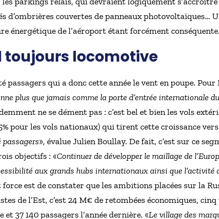
 les parkings relais, qui devraient logiquement s’accroître 
és d’ombrières couvertes de panneaux photovoltaïques… U
cture énergétique de l’aéroport étant forcément conséquente
l toujours locomotive
ivité passagers qui a donc cette année le vent en poupe. Pou
nne plus que jamais comme la porte d’entrée internationale du
emment ne se dément pas : c’est bel et bien les vols extéri
% pour les vols nationaux) qui tirent cette croissance vers 
té passagers
», évalue Julien Boullay. De fait, c’est sur ce se
is objectifs : «
Continuer de développer le maillage de l’Euro
cessibilité aux grands hubs internationaux ainsi que l’activité 
et force est de constater que les ambitions placées sur la R
istes de l’Est, c’est 24 M€ de retombées économiques, cin
e et 37 140 passagers l’année dernière. «
Le village des marq