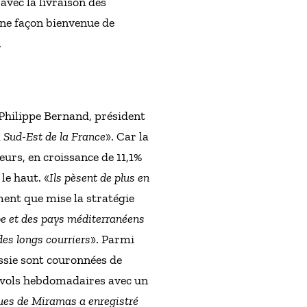
avec la livraison des
ne façon bienvenue de
.
r Philippe Bernand, président
 Sud-Est de la France
». Car la
eurs, en croissance de 11,1%
le haut. «
Ils pèsent de plus en
gment que mise la stratégie
pe et des pays méditerranéens
des longs courriers
». Parmi
ussie sont couronnées de
q vols hebdomadaires avec un
ues de Miramas a enregistré