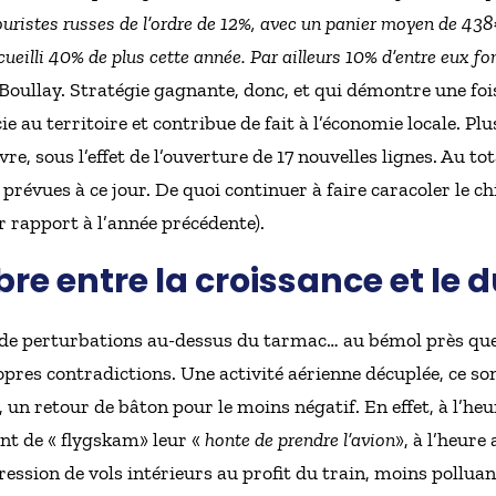
ristes russes de l’ordre de 12%, avec un panier moyen de 438€,
ueilli 40% de plus cette année. Par ailleurs 10% d’entre eux fo
n Boullay. Stratégie gagnante, donc, et qui démontre une foi
cie au territoire et contribue de fait à l’économie locale. P
re, sous l’effet de l’ouverture de 17 nouvelles lignes. Au tot
prévues à ce jour. De quoi continuer à faire caracoler le chi
 rapport à l’année précédente).
ibre entre la croissance et le 
r de perturbations au-dessus du tarmac… au bémol près que 
opres contradictions. Une activité aérienne décuplée, ce so
, un retour de bâton pour le moins négatif. En effet, à l’he
ent de « flygskam» leur «
honte de prendre l’avion
», à l’heure
sion de vols intérieurs au profit du train, moins polluant, 