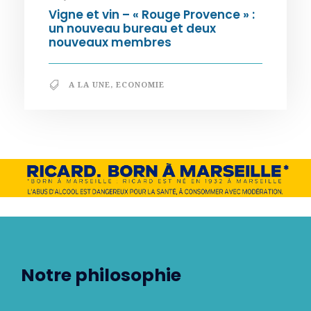
Vigne et vin – « Rouge Provence » :
un nouveau bureau et deux
nouveaux membres
A LA UNE
,
ECONOMIE
Notre philosophie