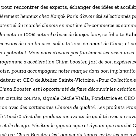
 pour rencontrer des experts, échanger des idées et accélér
rement heureux chez Konjak Paris d’avoir été sélectionnés p
entiel du marché chinois en matière d’e-commerce et sommes
limentaire 100% naturel à base de konjac bio
», se félicite Ka
ecevons de nombreuses sollicitations émanant de Chine, et 
au potentiel. Mais nous n’avons pas forcément les ressources n
rogramme d’accélération China booster, fort de son expérience
noise, pourra accompagner notre marque dans son implantatio
ateur et CEO de Atelier Sainte-Victoire. «
Pour Collection3
China Booster, est l’opportunité de faire découvrir les créatio
en circuits courts
», signale Cécile Vialla, Fondatrice et CE
tion avec des partenaires Chinois de qualité. Les produits Fra
h Touch » c’est des produits innovants de qualité avec un savoi
ce et de design. Pénétrer le gigantesque et dynamique marché 
é par China Booster c’est gagner du temps, éviter les mésav