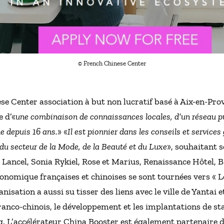
© French Chinese Center
se Center association à but non lucratif basé à Aix-en-Prov
 d’«
une combinaison de connaissances locales, d’un réseau p
e depuis 16 ans.
» «
Il est pionnier dans les conseils et services
du secteur de la Mode, de la Beauté et du Luxe
», souhaitant 
ancel, Sonia Rykiel, Rose et Marius, Renaissance Hôtel, B
nomique françaises et chinoises se sont tournées vers « L
isation a aussi su tisser des liens avec le ville de Yantai 
ranco-chinois, le développement et les implantations de s
. L’accélérateur China Booster est également partenaire d