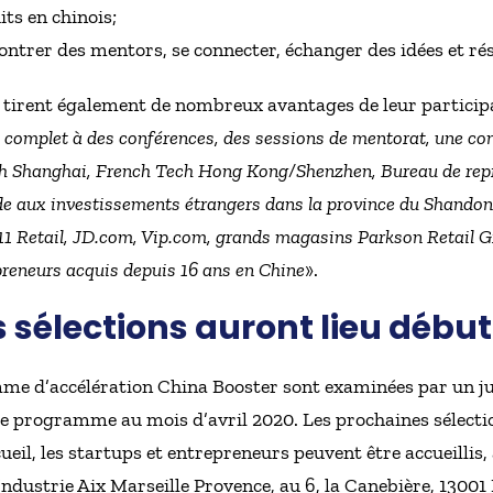
its en chinois;
ontrer des mentors, se connecter, échanger des idées et ré
ps tirent également de nombreux avantages de leur particip
complet à des conférences, des sessions de mentorat, une co
ech Shanghai, French Tech Hong Kong/Shenzhen, Bureau de re
e aux investissements étrangers dans la province du Shandong
11 Retail, JD.com, Vip.com, grands magasins Parkson Retail Gr
reneurs acquis depuis 16 ans en Chine
».
 sélections auront lieu débu
e d’accélération China Booster sont examinées par un jur
 le programme au mois d’avril 2020. Les prochaines sélecti
ueil, les startups et entrepreneurs peuvent être accueillis, 
ustrie Aix Marseille Provence, au 6, la Canebière, 13001 