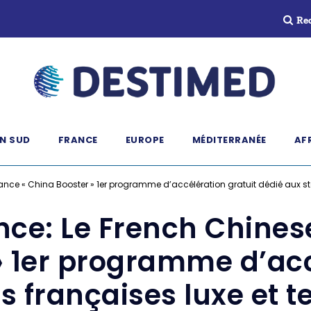
Re
N SUD
FRANCE
EUROPE
MÉDITERRANÉE
AF
ance « China Booster » 1er programme d’accélération gratuit dédié aux sta
ce: Le French Chines
» 1er programme d’acc
s françaises luxe et t