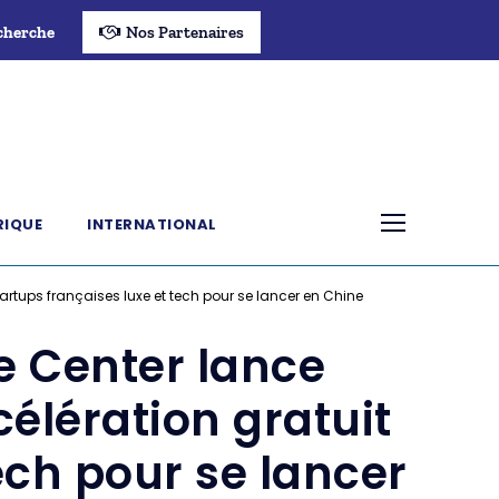
cherche
Nos Partenaires
RIQUE
INTERNATIONAL
rtups françaises luxe et tech pour se lancer en Chine
e Center lance
élération gratuit
ech pour se lancer