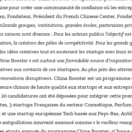
hine pour créer une communauté de confiance où les entr
n, Fondateur, Président du French Chinese Center, Fondat
«
Grands groupes, institutions, grandes écoles, partenaires pri
s raisons sont diverses : Pour les acteurs publics l’objectif est
vation, la création des pôles de compétitivité. Pour les grands g
es idées créatives tout en soutenant les startups avec leurs 
na Booster » est surtout une formidable source d’inspiratio
atives aux contacts de ces startupers. Au plus près des attent
innovations disruptives
». China Booster est un programme 
esure chinois de haute qualité aux startups et aux entrepr
de 20 candidatures ont été déposées pour intégrer cette p
ates, 3 startups Françaises du secteur Cosmétique, Parfum
s
et une startup européenne Tech basée aux Pays-Bas,
Airbl
e antipollution innovant annoncé comme «
le meilleur masqu
Les atouts avancés du programme China Booster: «
Chaque s