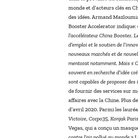
monde et d’acteurs clés en C
des idées. Armand Mazloumia
Booster Accelerator indique: 
l’accélérateur China Booster. Le
d’emploi et le soutien de l’inno
nouveaux marchés et de nouvell
mentorat notamment. Mais « Chi
souvent en recherche d’idée cré
sont capables de proposer des 
de fournir des services sur m
affaires avec la Chine. Plus 
d’avril 2020. Parmi les lauré
Victoire
,
Corpo35
,
Konjak Pari
Vegas, qui a conçu un masqu
contre l’air pollué au monde.
» 