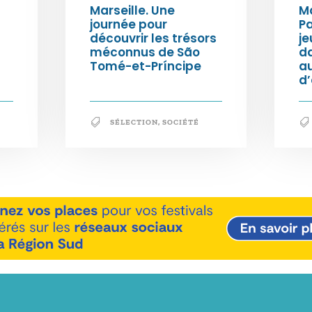
Marseille. Une
Ma
journée pour
Pa
découvrir les trésors
je
méconnus de São
da
Tomé-et-Príncipe
au
d
SÉLECTION
,
SOCIÉTÉ