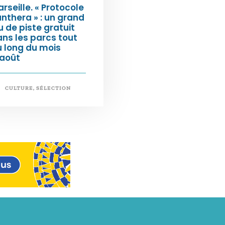
rseille. « Protocole
nthera » : un grand
u de piste gratuit
ns les parcs tout
 long du mois
’août
CULTURE
,
SÉLECTION