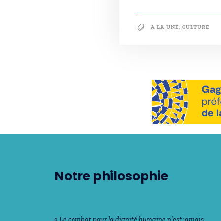
A LA UNE
,
CULTURE
Notre philosophie
« Le combat pour la dignité humaine n’est jamais