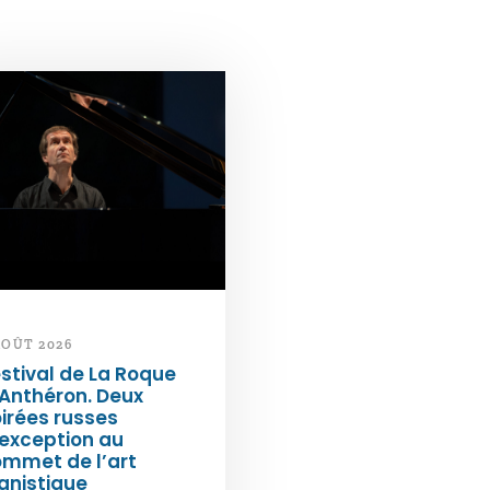
AOÛT 2026
stival de La Roque
Anthéron. Deux
irées russes
exception au
ommet de l’art
anistique