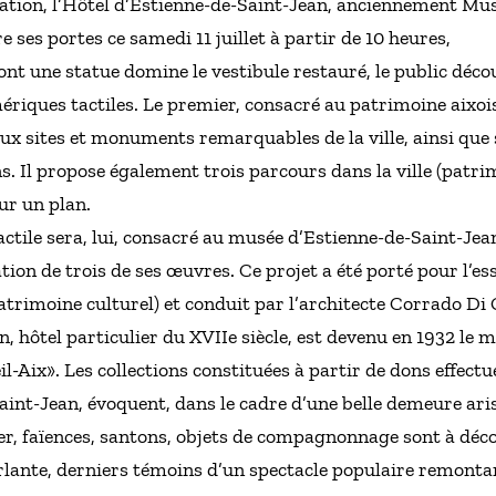
tion, l’Hôtel d’Estienne-de-Saint-Jean, anciennement Musée
 ses portes ce samedi 11 juillet à partir de 10 heures,
dont une statue domine le vestibule restauré, le public déc
iques tactiles. Le premier, consacré au patrimoine aixois
ux sites et monuments remarquables de la ville, ainsi que 
ons. Il propose également trois parcours dans la ville (patr
sur un plan.
tile sera, lui, consacré au musée d’Estienne-de-Saint-Jean,
tion de trois de ses œuvres. Ce projet a été porté pour l’esse
atrimoine culturel) et conduit par l’architecte Corrado Di
, hôtel particulier du XVIIe siècle, est devenu en 1932 le mu
l-Aix». Les collections constituées à partir de dons effectu
int-Jean, évoquent, dans le cadre d’une belle demeure arist
lier, faïences, santons, objets de compagnonnage sont à déco
rlante, derniers témoins d’un spectacle populaire remontan