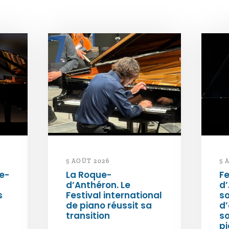
5 AOÛT 2026
5 
e-
La Roque-
Fe
d’Anthéron. Le
d’
s
Festival international
so
de piano réussit sa
d’
transition
s
pi