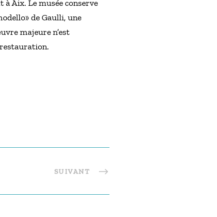
at à Aix. Le musée conserve
modello» de Gaulli, une
œuvre majeure n’est
 restauration.
SUIVANT