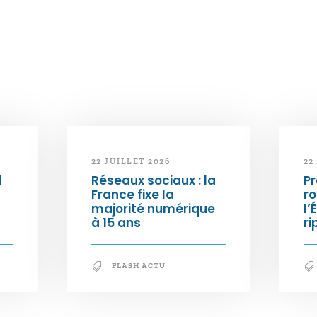
22 JUILLET 2026
22
d
Réseaux sociaux : la
Pr
France fixe la
ro
majorité numérique
l’
à 15 ans
ri
FLASH ACTU