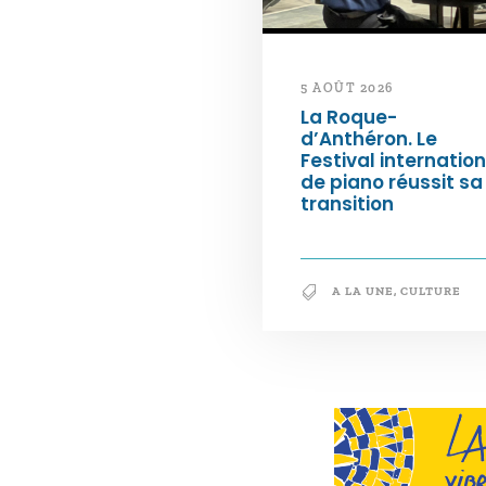
5 AOÛT 2026
La Roque-
d’Anthéron. Le
Festival internation
de piano réussit sa
transition
A LA UNE
,
CULTURE