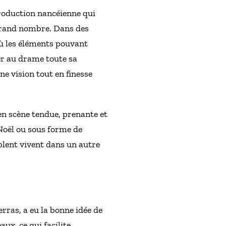
 production nancéienne qui
s grand nombre. Dans des
où les éléments pouvant
ner au drame toute sa
e vision tout en finesse
 en scène tendue, prenante et
 Noël ou sous forme de
lent vivent dans un autre
rras, a eu la bonne idée de
ux, ce qui facilite