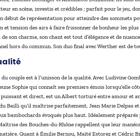
eur en scène, investis et crédibles ; parfait pour le jeu, 
n début de représentation pour atteindre des sommets pour 
on et tension des airs à faire frissonner de bonheur les pl
 de son charme, son chant est tout d’élégance et de nuances
nnel hors du commun. Son duo final avec Werther est de to
ualité
 du couple est à l’unisson de la qualité. Avec Ludivine Gomb
eune Sophie qui connaît ses premiers émois lorsqu’elle côt
puissant et direct, est un Albert torturé entre amour et 
 du Bailli qu’il maîtrise parfaitement, Jean Marie Delpas e
deux bambochards évoqués plus haut. Idéalement préparés 
la Maîtrise des Bouches-du-Rhône rappellent que leur manéc
matière. Quant à Émilie Bernou, Maïté Estorez et Cédric Bri