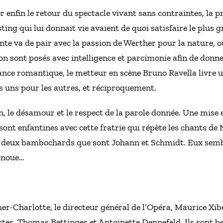
brer enfin le retour du spectacle vivant sans contraintes, la
sting qui lui donnait vie avaient de quoi satisfaire le plu
nte va de pair avec la passion de Werther pour la nature, 
tion sont posés avec intelligence et parcimonie afin de don
nce romantique, le metteur en scène Bruno Ravella livre un
s uns pour les autres, et réciproquement.
on, le désamour et le respect de la parole donnée. Une mise
 sont enfantines avec cette fratrie qui répète les chants de
es deux bambochards que sont Johann et Schmidt. Eux semb
e noue…
er-Charlotte, le directeur général de l’Opéra, Maurice Xibe
stes, Thomas Bettinger et Antoinette Dennefeld. Ils sont bea