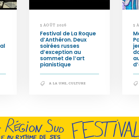
5 AOÛT 2026
5 
Festival de La Roque
Ma
d’Anthéron. Deux
Pa
al
soirées russes
je
d’exception au
da
sommet de l’art
au
pianistique
d
A LA UNE
,
CULTURE