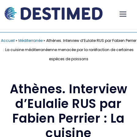
Accueil
»
Méditerranée
»
Athènes. Interview d’Eulalie RUS par Fabien Perrier
: La cuisine méditerranéenne menacée par la raréfaction de certaines
espèces de poissons
Athènes. Interview
d’Eulalie RUS par
Fabien Perrier : La
cuisine