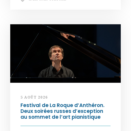
5 AOÛT 2026
Festival de La Roque d’Anthéron.
Deux soirées russes d’exception
au sommet de l’art pianistique