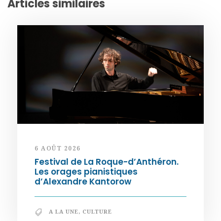
Articles similaires
6 AOÛT 2026
Festival de La Roque-d’Anthéron.
Les orages pianistiques
d’Alexandre Kantorow
A LA UNE
,
CULTURE