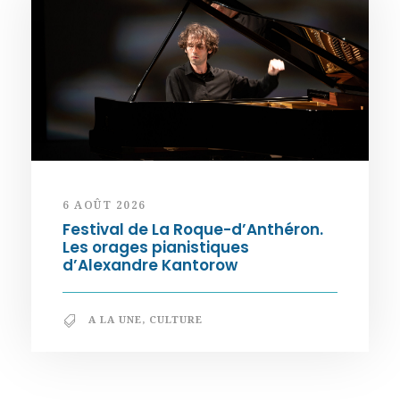
6 AOÛT 2026
Festival de La Roque-d’Anthéron.
Les orages pianistiques
d’Alexandre Kantorow
A LA UNE
,
CULTURE