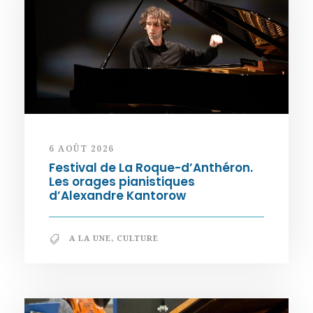
6 AOÛT 2026
Festival de La Roque-d’Anthéron.
Les orages pianistiques
d’Alexandre Kantorow
A LA UNE
,
CULTURE