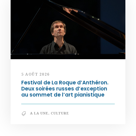
5 AOÛT 2026
Festival de La Roque d’Anthéron.
Deux soirées russes d’exception
au sommet de l’art pianistique
A LA UNE
,
CULTURE