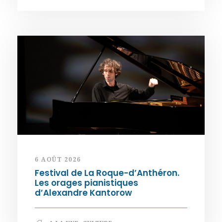
6 AOÛT 2026
Festival de La Roque-d’Anthéron.
Les orages pianistiques
d’Alexandre Kantorow