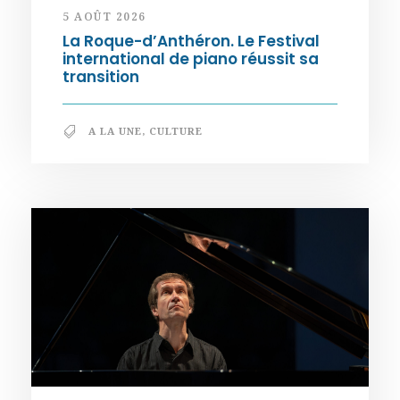
5 AOÛT 2026
La Roque-d’Anthéron. Le Festival
international de piano réussit sa
transition
A LA UNE
,
CULTURE