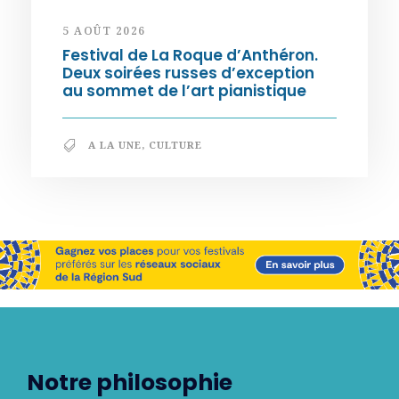
5 AOÛT 2026
Festival de La Roque d’Anthéron.
Deux soirées russes d’exception
au sommet de l’art pianistique
A LA UNE
,
CULTURE
Notre philosophie