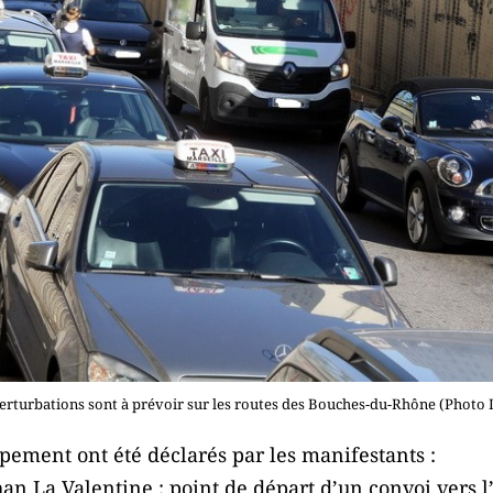
perturbations sont à prévoir sur les routes des Bouches-du-Rhône (Photo
pement ont été déclarés par les manifestants :
an La Valentine : point de départ d’un convoi vers l