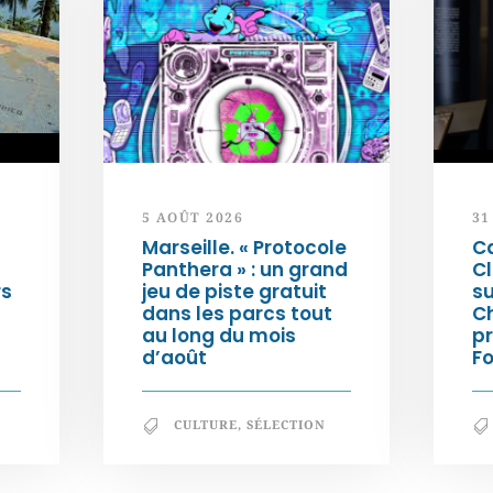
5 AOÛT 2026
31
Marseille. « Protocole
Ca
Panthera » : un grand
C
rs
jeu de piste gratuit
su
dans les parcs tout
Ch
au long du mois
pr
d’août
F
CULTURE
,
SÉLECTION