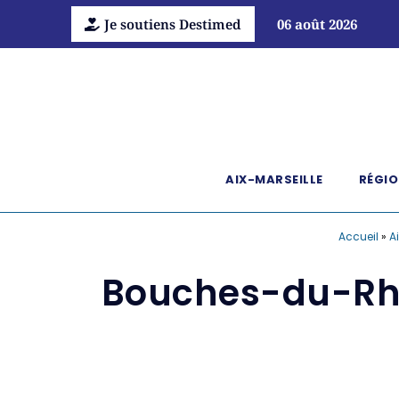
Je soutiens Destimed
06 août 2026
AIX-MARSEILLE
RÉGIO
Accueil
»
A
Bouches-du-Rhô