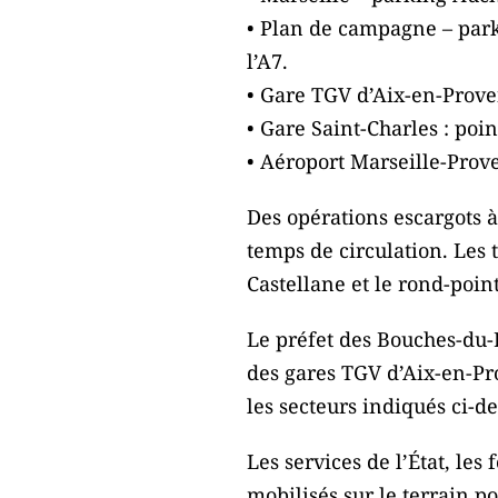
• Plan de campagne – parki
l’A7.
• Gare TGV d’Aix-en-Proven
• Gare Saint-Charles : point
• Aéroport Marseille-Proven
Des opérations escargots à
temps de circulation. Les 
Castellane et le rond-poi
Le préfet des Bouches-du-R
des gares TGV d’Aix-en-Pro
les secteurs indiqués ci-d
Les services de l’État, les
mobilisés sur le terrain p