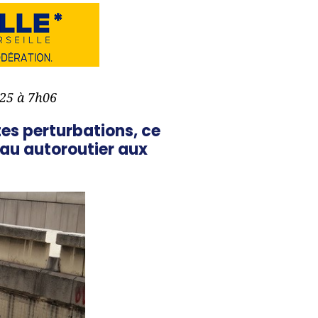
025 à 7h06
tes perturbations, ce
seau autoroutier aux