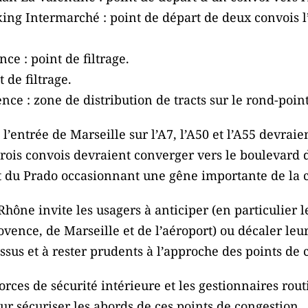
ng Intermarché : point de départ de deux convois l’u
ce : point de filtrage.
 de filtrage.
ce : zone de distribution de tracts sur le rond-point 
 l’entrée de Marseille sur l’A7, l’A50 et l’A55 devrai
trois convois devraient converger vers le boulevard 
nt du Prado occasionnant une gêne importante de la c
hône invite les usagers à anticiper (en particulier 
vence, de Marseille et de l’aéroport) ou décaler leu
essus et à rester prudents à l’approche des points de 
 forces de sécurité intérieure et les gestionnaires rout
our sécuriser les abords de ces points de congestion.