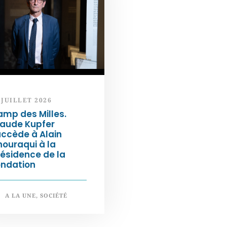
 JUILLET 2026
mp des Milles.
laude Kupfer
ccède à Alain
ouraqui à la
ésidence de la
ondation
A LA UNE
,
SOCIÉTÉ