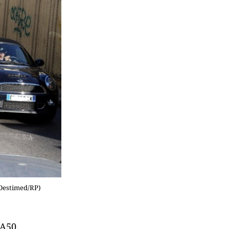
 Destimed/RP)
’A50.