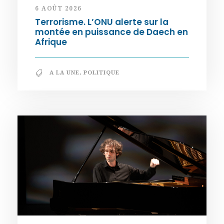
6 AOÛT 2026
Terrorisme. L’ONU alerte sur la
montée en puissance de Daech en
Afrique
A LA UNE
,
POLITIQUE