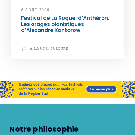
6 AOÛT 2026
Festival de La Roque-d’Anthéron.
Les orages pianistiques
d’Alexandre Kantorow
A LA UNE
,
CULTURE
Notre philosophie