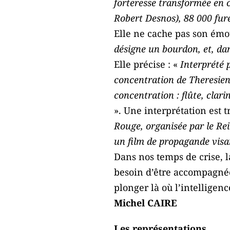
forteresse transformée en 
Robert Desnos), 88 000 fur
Elle ne cache pas son émo
désigne un bourdon, et, dan
Elle précise : «
Interprété 
concentration de Theresien
concentration : flûte, clari
». Une interprétation est t
Rouge, organisée par le Rei
un film de propagande visan
Dans nos temps de crise, l
besoin d’être accompagnée d
plonger là où l’intelligence
Michel CAIRE
Les représentations