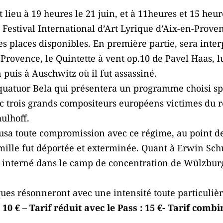
lieu à 19 heures le 21 juin, et à 11heures et 15 heure
 Festival International d’Art Lyrique d’Aix-en-Prove
des places disponibles. En première partie, sera inte
Provence, le Quintette à vent op.10 de Pavel Haas, l
 puis à Auschwitz où il fut assassiné.
 le quatuor Bela qui présentera un programme choisi 
vec trois grands compositeurs européens victimes du 
ulhoff.
usa toute compromission avec ce régime, au point de 
ille fut déportée et exterminée. Quant à Erwin Schu
ut interné dans le camp de concentration de Wülzburg
ues résonneront avec une intensité toute particuliè
: 10 € – Tarif réduit avec le Pass : 15 €- Tarif combi