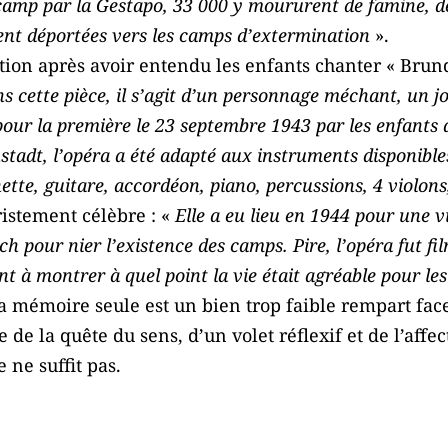
camp par la Gestapo, 33 000 y moururent de famine, d
ent déportées vers les camps d’extermination
».
tion après avoir entendu les enfants chanter « Brun
s cette pièce, il s’agit d’un personnage méchant, un j
pour la première le 23 septembre 1943 par les enfants
stadt, l’opéra a été adapté aux instruments disponible
nette, guitare, accordéon, piano, percussions, 4 violons
ristement célèbre : «
Elle a eu lieu en 1944 pour une v
ch pour nier l’existence des camps. Pire, l’opéra fut fi
t à montrer à quel point la vie était agréable pour les
a mémoire seule est un bien trop faible rempart face 
e la quête du sens, d’un volet réflexif et de l’affect
 ne suffit pas.