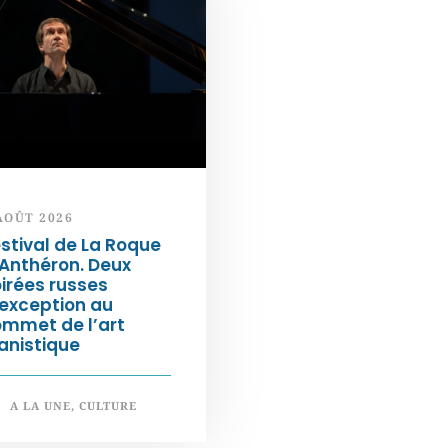
AOÛT 2026
stival de La Roque
Anthéron. Deux
irées russes
exception au
ommet de l’art
anistique
A LA UNE
,
CULTURE