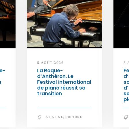
5 AOÛT 2026
5 
e-
La Roque-
Fe
d’Anthéron. Le
d’
s
Festival international
so
de piano réussit sa
d’
transition
s
pi
A LA UNE
,
CULTURE