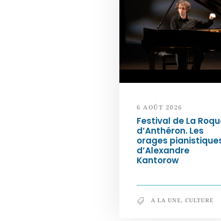
6 AOÛT 2026
Festival de La Roqu
d’Anthéron. Les
orages pianistique
d’Alexandre
Kantorow
A LA UNE
,
CULTURE