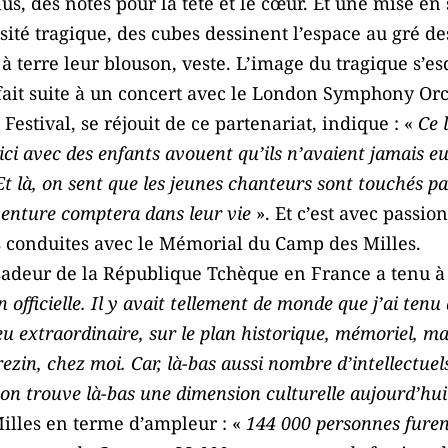
lus, des notes pour la tête et le cœur. Et une mise en
sité tragique, des cubes dessinent l’espace au gré des
 à terre leur blouson, veste. L’image du tragique s’es
 fait suite à un concert avec le London Symphony Or
 Festival, se réjouit de ce partenariat, indique : «
Ce 
ici avec des enfants avouent qu’ils n’avaient jamais eu
Et là, on sent que les jeunes chanteurs sont touchés par 
enture comptera dans leur vie
». Et c’est avec passion
 conduites avec le Mémorial du Camp des Milles.
deur de la République Tchèque en France a tenu à 
 officielle. Il y avait tellement de monde que j’ai ten
u extraordinaire, sur le plan historique, mémoriel, ma
ezin, chez moi. Car, là-bas aussi nombre d’intellectuels
on trouve là-bas une dimension culturelle aujourd’hui
illes en terme d’ampleur : «
144 000 personnes furen