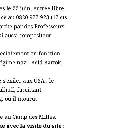
s le 22 juin, entrée libre
nce au 0820 922 923 (12 cts
rprété par des Professeurs
ui aussi compositeur
spécialement en fonction
régime nazi, Belá Bartók,
s’exiler aux USA ; le
lhoff, fascinant
, où il mourut
re au Camp des Milles.
né avec la visite du site :