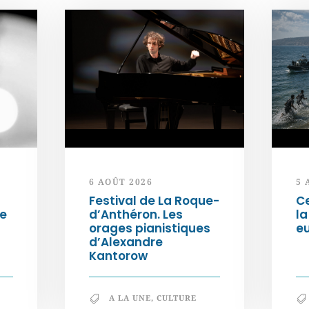
6 AOÛT 2026
5 
Festival de La Roque-
Ce
ée
d’Anthéron. Les
la
orages pianistiques
e
d’Alexandre
Kantorow
A LA UNE
,
CULTURE