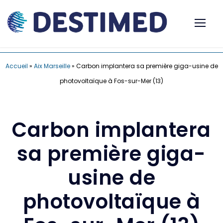
Accueil
»
Aix Marseille
»
Carbon implantera sa première giga-usine de
photovoltaïque à Fos-sur-Mer (13)
Carbon implantera
sa première giga-
usine de
photovoltaïque à