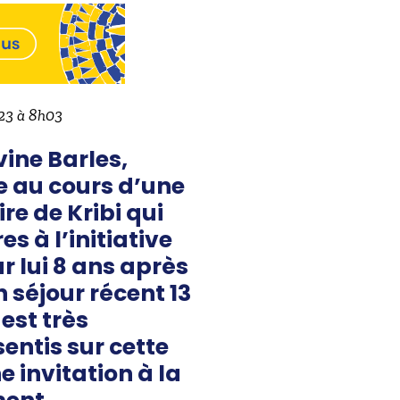
023 à 8h03
vine Barles,
e au cours d’une
re de Kribi qui
 à l’initiative
 lui 8 ans après
n séjour récent 13
 est très
entis sur cette
e invitation à la