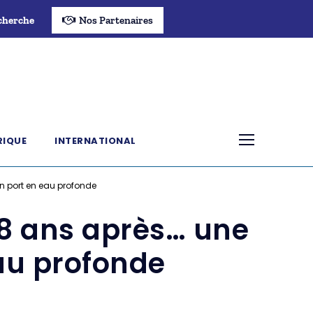
cherche
Nos Partenaires
RIQUE
INTERNATIONAL
n port en eau profonde
8 ans après… une
eau profonde