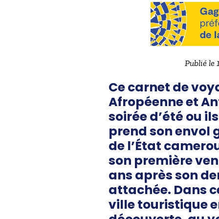
Publié le
Ce carnet de voya
Afropéenne et Ant
soirée d’été ou il
prend son envol g
de l’État camerou
son première venue
ans après son dern
attachée. Dans ce
ville touristique 