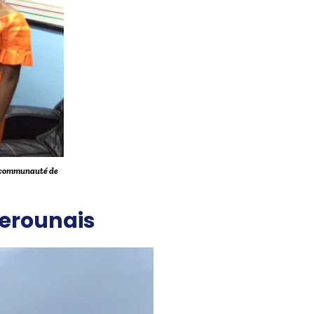
a communauté de
merounais