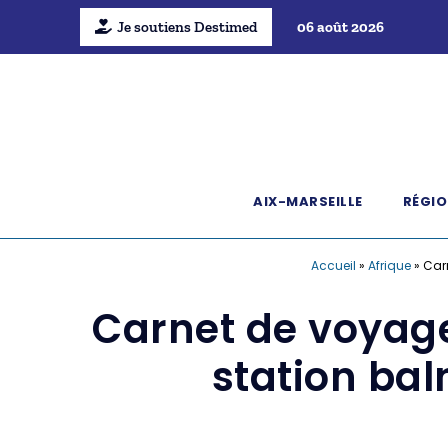
Je soutiens Destimed
06 août 2026
AIX-MARSEILLE
RÉGIO
Accueil
»
Afrique
»
Carn
Carnet de voyag
station bal