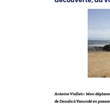
découverte, au v
Antoine Viallet:
«
Mon déplacem
de Douala à Yaoundé en passant