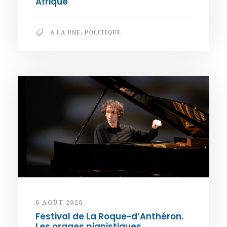
Afrique
A LA UNE
,
POLITIQUE
6 AOÛT 2026
Festival de La Roque-d’Anthéron.
Les orages pianistiques