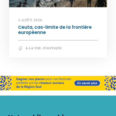
5 AOÛT 2026
Ceuta, cas-limite de la frontière
européenne
A LA UNE
,
POLITIQUE