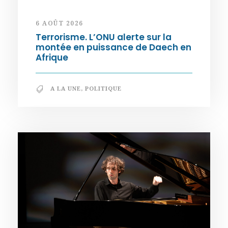
6 AOÛT 2026
Terrorisme. L’ONU alerte sur la
montée en puissance de Daech en
Afrique
A LA UNE
,
POLITIQUE