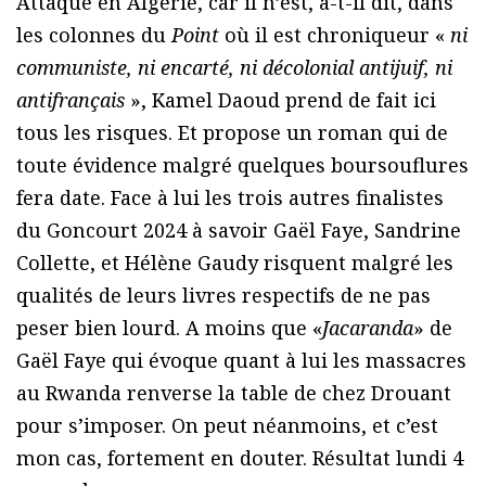
Attaqué en Algérie, car il n’est, a-t-il dit, dans
les colonnes du
Point
où il est chroniqueur «
ni
communiste, ni encarté, ni décolonial antijuif, ni
antifrançais
», Kamel Daoud prend de fait ici
tous les risques. Et propose un roman qui de
toute évidence malgré quelques boursouflures
fera date. Face à lui les trois autres finalistes
du Goncourt 2024 à savoir Gaël Faye, Sandrine
Collette, et Hélène Gaudy risquent malgré les
qualités de leurs livres respectifs de ne pas
peser bien lourd. A moins que «
Jacaranda
» de
Gaël Faye qui évoque quant à lui les massacres
au Rwanda renverse la table de chez Drouant
pour s’imposer. On peut néanmoins, et c’est
mon cas, fortement en douter. Résultat lundi 4