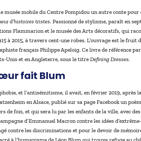
ur le musée mobile du Centre Pompidou un autre conte pour 
eur d’histoires tristes.
Passionné de stylisme, paraît en se
itions Flammarion et le musée des Arts décoratifs, qui raco
5 à 2015, à travers cent-une robes. L’ouvrage est le fruit 
raphiste français Philippe Apeloig. Ce livre de référence
s-Unis et en Angleterre, sous le titre
Defining Dresses.
œur fait Blum
obie, et l’antisémitisme, il avait, en février 2019, après l
zenheim en Alsace, publié sur sa page Facebook un poème
s de fois, et qui sera lu par les enfants de la ville, avec de
campagne d’Emmanuel Macron contre les idées d’extrême- 
é contre les discriminations et pour le devoir de mémoire.
acré à l’humanisme de Léon Blum qui trouva refuge au châ