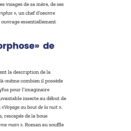
es visages de sa mère, de ses
amphre
», un chef d’oeuvre
un ouvrage essentiellement
orphose
»
de
nt la description de la
 là-même combien il possède
yfus pour l’imaginaire
vantable insecte au début de
 «
Voyage au bout de la nuit
».
, rescapés de la boue
ième main
». Roman au souffle