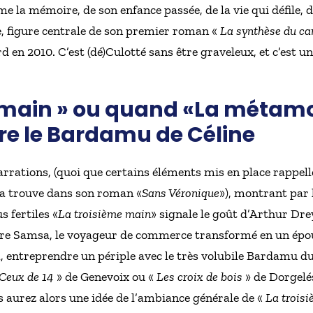
la mémoire, de son enfance passée, de la vie qui défile, d
e, figure centrale de son premier roman «
La synthèse du c
 en 2010. C’est (dé)Culotté sans être graveleux, et c’est 
e main » ou quand
«
La métam
re le Bardamu de Céline
rrations, (quoi que certains éléments mis en place rappelle
 la trouve dans son roman «
Sans Véronique
»), montrant par
s fertiles «
La troisième main
» signale le goût d’Arthur Dre
re Samsa, le voyageur de commerce transformé en un épou
, entreprendre un périple avec le très volubile Bardamu du
Ceux de 14
» de Genevoix ou «
Les croix de bois
» de Dorgelés
 aurez alors une idée de l’ambiance générale de «
La trois