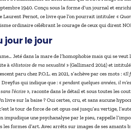
eptembre 1940. Conçu sous la forme d’un journal et enrichi
 Laurent Pernot, ce livre que l’on pourrait intituler «
Quan
cisme ordinaire célébrant le courage de ceux qui dirent NO
 jour le jour
me… Jeté dans la mare de l’homophobie mais qui se veut 
ite à «
Histoire de ma sexualité
» (Gallimard 2014) et intitulé
descent paru chez P.O.L. en 2021, s’achève par ces mots : «
Il
 Dreyfus qui indique que : «
pendant quelques années, il m’es
sans l’écrire
», raconte dans le détail et sous toutes les cou
 livre sur la baise ? Oui certes, cru, et sans aucune hypoc
 c’est le tour de force de cet opus osé jusqu’au vertige, l’au
on impudique une psychanalyse par le pieu, rappelle l’import
s les formes d’art. Avec arrêts sur images de ses amants b