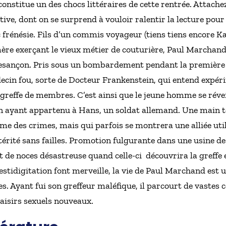
nstitue un des chocs littéraires de cette rentrée. Attachez 
ve, dont on se surprend à vouloir ralentir la lecture pour
 frénésie. Fils d’un commis voyageur (tiens tiens encore Ka
ère exerçant le vieux métier de couturière, Paul Marchand,
 Besançon. Pris sous un bombardement pendant la première 
decin fou, sorte de Docteur Frankenstein, qui entend expér
greffe de membres. C’est ainsi que le jeune homme se réveil
n ayant appartenu à Hans, un soldat allemand. Une main t
des crimes, mais qui parfois se montrera une alliée utile 
érité sans failles. Promotion fulgurante dans une usine de 
uit de noces désastreuse quand celle-ci découvrira la greff
estidigitation font merveille, la vie de Paul Marchand est
ires. Ayant fui son greffeur maléfique, il parcourt de vastes
aisirs sexuels nouveaux.