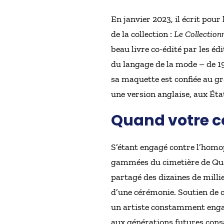
En janvier 2023, il écrit po
de la collection :
Le Collectionn
beau livre co-édité par les éd
du langage de la mode – de 191
sa maquette est confiée au g
une version anglaise, aux État
Quand votre c
S’étant engagé contre l’homoph
gammées du cimetière de Quat
partagé des dizaines de millier
d’une cérémonie. Soutien de 
un artiste constamment engag
aux générations futures cons