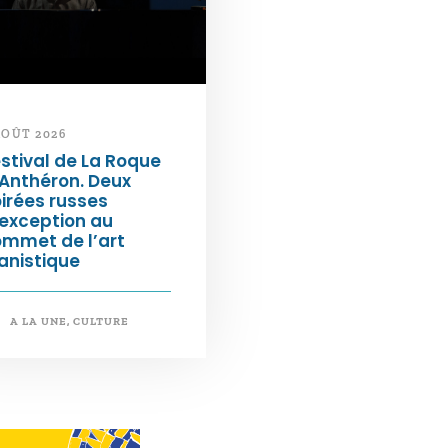
AOÛT 2026
stival de La Roque
Anthéron. Deux
irées russes
exception au
ommet de l’art
anistique
A LA UNE
,
CULTURE