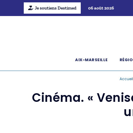
Je soutiens Destimed
06 août 2026
AIX-MARSEILLE
RÉGIO
Accueil
Cinéma. « Venise
u