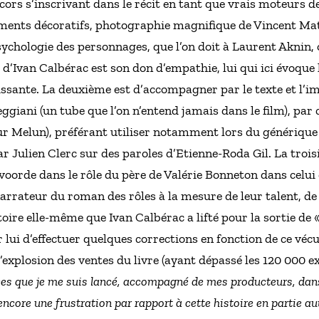
ors s’inscrivant dans le récit en tant que vrais moteurs de
ents décoratifs, photographie magnifique de Vincent Ma
sychologie des personnages, que l’on doit à Laurent Aknin,
’Ivan Calbérac est son don d’empathie, lui qui ici évoque l
uissante. La deuxième est d’accompagner par le texte et l’
iani (un tube que l’on n’entend jamais dans le film), par cl
r Melun), préférant utiliser notamment lors du générique f
ar Julien Clerc sur des paroles d’Etienne-Roda Gil. La trois
lvoorde dans le rôle du père de Valérie Bonneton dans celui 
narrateur du roman des rôles à la mesure de leur talent, de 
histoire elle-même que Ivan Calbérac a lifté pour la sortie de 
 lui d’effectuer quelques corrections en fonction de ce vécu
explosion des ventes du livre (ayant dépassé les 120 000 ex
nces que je me suis lancé, accompagné de mes producteurs, dan
ncore une frustration par rapport à cette histoire en partie a