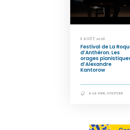
6 AOÛT 2026
Festival de La Roqu
d’Anthéron. Les
orages pianistique
d’Alexandre
Kantorow
A LA UNE
,
CULTURE