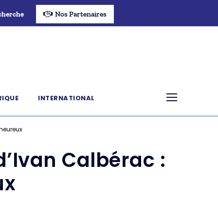
cherche
Nos Partenaires
RIQUE
INTERNATIONAL
 heureux
d’Ivan Calbérac :
ux