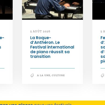
5 AOÛT 2026
5 
e-
La Roque-
Fe
d’Anthéron. Le
d’
s
Festival international
so
de piano réussit sa
d’
transition
s
pi
A LA UNE
,
CULTURE