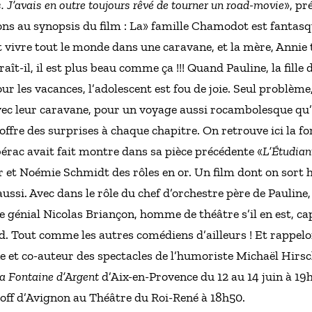
 J’avais en outre toujours rêvé de tourner un road-movie
», pr
nons au synopsis du film : La» famille Chamodot est fantasqu
 vivre tout le monde dans une caravane, et la mère, Annie t
aît-il, il est plus beau comme ça !!! Quand Pauline, la fille
ur les vacances, l’adolescent est fou de joie. Seul problème, 
ec leur caravane, pour un voyage aussi rocambolesque qu’in
 offre des surprises à chaque chapitre. On retrouve ici la fo
érac avait fait montre dans sa pièce précédente «
L’Étudian
r et Noémie Schmidt des rôles en or. Un film dont on sort h
aussi. Avec dans le rôle du chef d’orchestre père de Paulin
e génial Nicolas Briançon, homme de théâtre s’il en est, cap
d. Tout comme les autres comédiens d’ailleurs ! Et rappelo
 et co-auteur des spectacles de l’humoriste Michaël Hirsch
a Fontaine d’Argent
d’Aix-en-Provence du 12 au 14 juin à 19h
e off d’Avignon au Théâtre du Roi-René à 18h50.