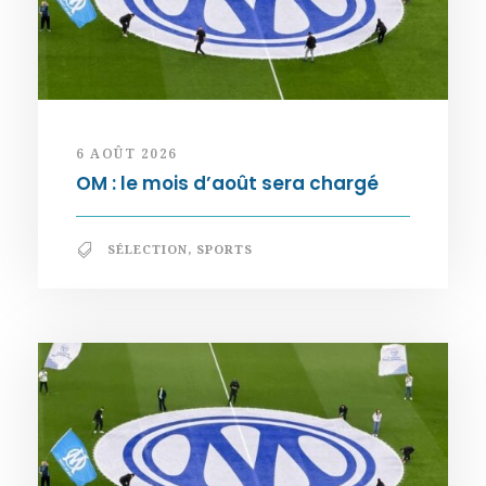
6 AOÛT 2026
OM : le mois d’août sera chargé
SÉLECTION
,
SPORTS