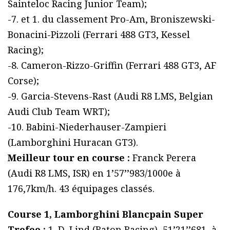
Sainteloc Racing Junior Team);
-7. et 1. du classement Pro-Am, Broniszewski-
Bonacini-Pizzoli (Ferrari 488 GT3, Kessel
Racing);
-8. Cameron-Rizzo-Griffin (Ferrari 488 GT3, AF
Corse);
-9. Garcia-Stevens-Rast (Audi R8 LMS, Belgian
Audi Club Team WRT);
-10. Babini-Niederhauser-Zampieri
(Lamborghini Huracan GT3).
Meilleur tour en course :
Franck Perera
(Audi R8 LMS, ISR) en 1’57’’983/1000e à
176,7km/h. 43 équipages classés.
Course 1, Lamborghini Blancpain Super
Trofeo :
1. D. Lind (Raton Racing), 51’21’’681, à