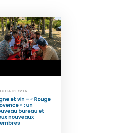
 JUILLET 2026
gne et vin – « Rouge
ovence » : un
ouveau bureau et
eux nouveaux
embres