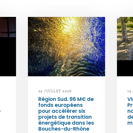
24 JUILLET 2026
19
Région Sud. 96 M€ de
Vi
fonds européens
Pr
e
pour accélérer six
n
projets de transition
d
énergétique dans les
m
Bouches-du-Rhône