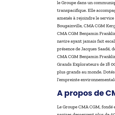
le Groupe dans un communiqué
transpacifique. Elle accompag
amenés à rejoindre le service
Bougainville, CMA CGM Ker
CMA CGM Benjamin Franklin.
navire ayant jamais fait esca
présence de Jacques Saadé, de
CMA CGM Benjamin Franklin se
Grands Explorateurs de 18 000
plus grands au monde. Dotés 
l’empreinte environnementa
A propos de 
Le Groupe CMA CGM, fondé et 
navires desservent plus de 40