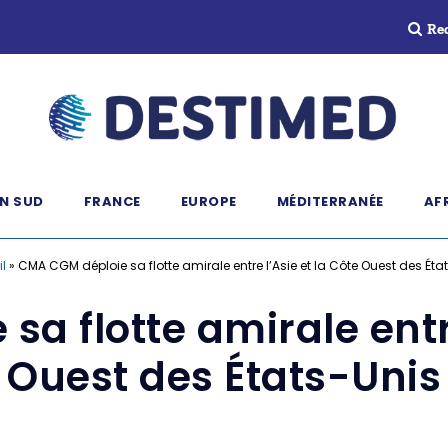
Re
N SUD
FRANCE
EUROPE
MÉDITERRANÉE
AF
l
»
CMA CGM déploie sa flotte amirale entre l’Asie et la Côte Ouest des Éta
a flotte amirale entre
Ouest des États-Unis