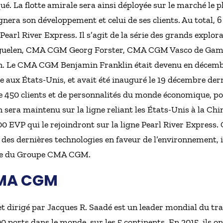
. La flotte amirale sera ainsi déployée sur le marché le 
nera son développement et celui de ses clients. Au total, 
 Pearl River Express. Il s’agit de la série des grands expl
guelen, CMA CGM Georg Forster, CMA CGM Vasco de Ga
 Le CMA CGM Benjamin Franklin était devenu en décembre
le aux États-Unis, et avait été inauguré le 19 décembre der
 450 clients et de personnalités du monde économique, poli
ra maintenu sur la ligne reliant les États-Unis à la Chine
 EVP qui le rejoindront sur la ligne Pearl River Express. 
des dernières technologies en faveur de l’environnement, 
le du Groupe CMA CGM.
CMA CGM
dirigé par Jacques R. Saadé est un leader mondial du tr
0 ports dans le monde, sur les 5 continents. En 2015, ils on