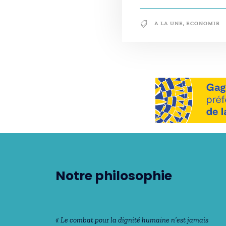
A LA UNE
,
ECONOMIE
Notre philosophie
« Le combat pour la dignité humaine n’est jamais