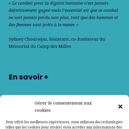
« Le combat pour la dignité humaine n’est jamais
déﬁnitivement gagné mais l’essentiel est que ce combat
ne soit jamais perdu non plus, tant que des hommes et
des femmes sont prêts à le mener. »
Sydney Chouraqui
, Résistant, co-fondateur du
Mémorial du Camp des Milles
En savoir +
Nos partenaires
Gérer le consentement aux
cookies
Qui sommes-nous ?
Pour offrir les meilleures expériences, nous utilisons des technologies
telles que les cookies pour stocker et/ou accéder aux informations des