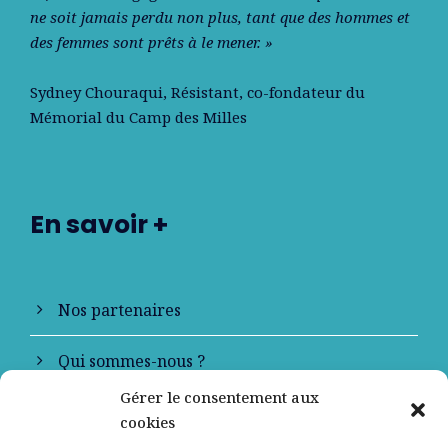
ne soit jamais perdu non plus, tant que des hommes et
des femmes sont prêts à le mener. »
Sydney Chouraqui
, Résistant, co-fondateur du
Mémorial du Camp des Milles
En savoir +
Nos partenaires
Qui sommes-nous ?
Gérer le consentement aux
Contactez-nous
cookies