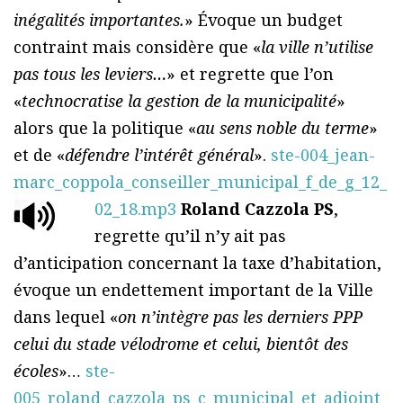
inégalités importantes.
» Évoque un budget
contraint mais considère que «
la ville n’utilise
pas tous les leviers…
» et regrette que l’on
«
technocratise la gestion de la municipalité
»
alors que la politique «
au sens noble du terme
»
et de «
défendre l’intérêt général
».
ste-004_jean-
marc_coppola_conseiller_municipal_f_de_g_12_
02_18.mp3
Roland Cazzola PS
,
regrette qu’il n’y ait pas
d’anticipation concernant la taxe d’habitation,
évoque un endettement important de la Ville
dans lequel «
on n’intègre pas les derniers PPP
celui du stade vélodrome et celui, bientôt des
écoles
»…
ste-
005_roland_cazzola_ps_c_municipal_et_adjoint_