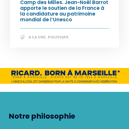
Camp des Milles. Jean-Noël Barrot
apporte le soutien de la France à
la candidature au patrimoine
mondial de l’Unesco
A LA UNE
,
POLITIQUE
Notre philosophie