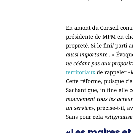
En amont du Conseil commu
présidente de MPM en char
propreté. Si le fini/ part
aussi importante…
» Évoque
ne cédant pas aux proposit
territoriaux
de rappeler «
Cette réforme, puisque c’est
Sachant que, in fine elle
mouvement tous les acteurs
un service
», précise-t-il, 
Sans pour cela «
stigmatise
«Les maires et