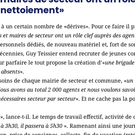
 nettoiement»
à un certain nombre de «dérives». Pour ce faire il p
res et maires de secteur ont un rôle clef auprès des age
personnels dédiés, de nouveau matériel et, fort de s
décennies, Guy Teissier entend recruter de jeunes c
r parfaire le tout propose la création d’«
une brigade
 absents
».
soins de chaque mairie de secteur et commune, «
un 
ous avons au total 2 000 agents et nous voulons savoir 
écessaires secteur par secteur
». Et ne cache pas la p
é
», lance-t-il. Le temps de travail effectif, activité de
 à 3h30, il passera à 5h30
». Ramenant ainsi une jour
on, prise de consignes, collecte, fin de vacation (re