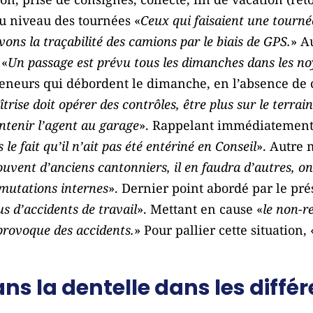
au niveau des tournées «
Ceux qui faisaient une tourné
vons la traçabilité des camions par le biais de GPS.
» A
 «
Un passage est prévu tous les dimanches dans les noy
teneurs qui débordent le dimanche, en l’absence de c
trise doit opérer des contrôles, être plus sur le terrain et
ntenir l’agent au garage
». Rappelant immédiatement
 le fait qu’il n’ait pas été entériné en Conseil
». Autre 
ouvent d’anciens cantonniers, il en faudra d’autres, o
 mutations internes
». Dernier point abordé par le pr
lus d’accidents de travail
». Mettant en cause «
le non-r
 provoque des accidents.
» Pour pallier cette situation, 
ans la dentelle dans les diffé