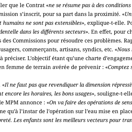
er que le Contrat «
ne se résume pas à des conditions
mission s’inscrit, pour sa part dans la proximité. «
Un 
et humains ne sont pas extensibles
», explique-t-elle. 
dentelle dans les différents secteurs
». En effet, pour
es des Commissions pour résoudre ces problèmes. Rap
 usagers, commerçants, artisans, syndics, etc. «
Nous 
e à préciser. L’objectif étant qu’une charte d’engagem
t en femme de terrain avérée de prévenir : «
Comptez s
 «
Il ne faut pas que revendiquer la dimension répressiv
t encore les horaires, les bons usages
», souligne-t-ell
 de MPM annonce : «
On va faire des opérations de sensi
 qu’à l’instar de l’opération sur l’eau mise en place
preté. Les enfants sont les meilleurs vecteurs pour tr