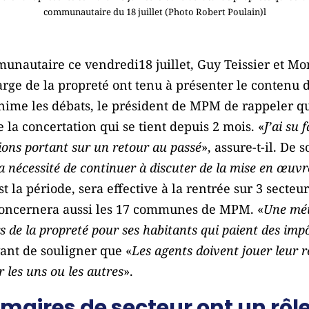
communautaire du 18 juillet (Photo Robert Poulain)l
nautaire ce vendredi18 juillet, Guy Teissier et Mon
ge de la propreté ont tenu à présenter le contenu d
i anime les débats, le président de MPM de rappeler q
 la concertation qui se tient depuis 2 mois. «
J’ai su 
ions portant sur un retour au passé
», assure-t-il. De 
la nécessité de continuer à discuter de la mise en œuvr
 la période, sera effective à la rentrée sur 3 secteurs 
 concernera aussi les 17 communes de MPM. «
Une mét
 de la propreté pour ses habitants qui paient des impô
avant de souligner que «
Les agents doivent jouer leur rô
r les uns ou les autres
».
 maires de secteur ont un rôle