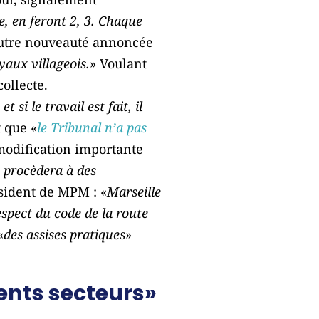
e, en feront 2, 3. Chaque
utre nouveauté annoncée
aux villageois.
» Voulant
ollecte.
 si le travail est fait, il
 que «
le Tribunal n’a pas
modification importante
n procèdera à des
ésident de MPM : «
Marseille
espect du code de la route
«
des assises pratiques
»
rents secteurs»