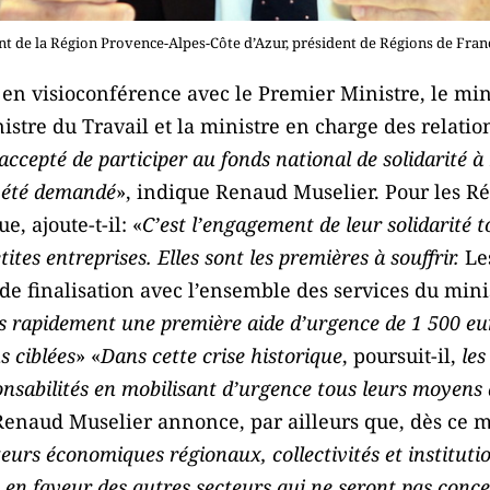
nt de la Région Provence-Alpes-Côte d’Azur, président de Régions de Fran
en visioconférence avec le Premier Ministre, le min
stre du Travail et la ministre en charge des relations
cepté de participer au fonds national de solidarité à
a été demandé
», indique Renaud Muselier. Pour les Rég
 ajoute-t-il: «
C’est l’engagement de leur solidarité to
ites entreprises. Elles sont les premières à souffrir.
Les
de finalisation avec l’ensemble des services du mini
s rapidement une première aide d’urgence de 1 500 eur
s ciblées
» «
Dans cette crise historique
, poursuit-il,
les
nsabilités en mobilisant d’urgence tous leurs moyens d
Renaud Muselier annonce, par ailleurs que, dès ce m
eurs économiques régionaux, collectivités et institut
en faveur des autres secteurs qui ne seront pas concer