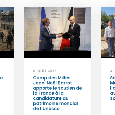
5 AOÛT 2026
31
de
Camp des Milles.
Sé
Jean-Noël Barrot
Mu
apporte le soutien de
l’
la France à la
a
candidature au
so
patrimoine mondial
de l’Unesco