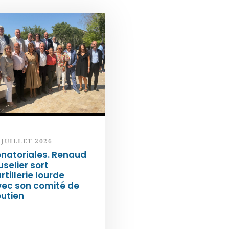
 JUILLET 2026
natoriales. Renaud
selier sort
artillerie lourde
vec son comité de
utien