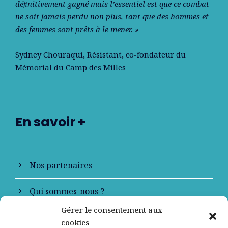
déﬁnitivement gagné mais l’essentiel est que ce combat
ne soit jamais perdu non plus, tant que des hommes et
des femmes sont prêts à le mener. »
Sydney Chouraqui
, Résistant, co-fondateur du
Mémorial du Camp des Milles
En savoir +
Nos partenaires
Qui sommes-nous ?
Gérer le consentement aux
Contactez-nous
cookies