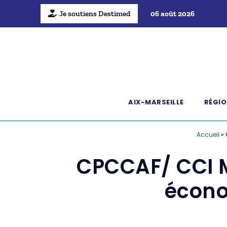
Je soutiens Destimed
06 août 2026
AIX-MARSEILLE
RÉGIO
Accueil
»
CPCCAF/ CCI M
écono