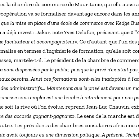
ec la chambre de commerce de Mauritanie, qui elle aussi a
coopération va se formaliser davantage encore dans les ann
nsi que la mise en place d’une école de commerce avec Kedge B
a déjà investi Dakar, note Yves Delafon, précisant que «
l’
ue facilitateur et accompagnateur
». Ce d’autant que l’un des
malise en termes d’ingénierie de formation, qu’elle soit co
nesse
», martèle-t-il. Le président de la chambre de commer
a sont dispensées par le public, puisque le privé n’existait pas
uveaux besoins. Ainsi ces formations sont-elles inadaptées à l’
 des administratifs… Maintenant que le privé est devenu un mar
e jeunesse sans emploi est une bombe à retardement pour nos p
ue soit la rive où l’on évolue, reprend Jean-Luc Chauvin, e
re des accords gagnant-gagnant
». Le sens de la marche est 
autre. Les présidents des chambres consulaires africaines s
ie avait toujours eu une dimension politique. A présent, l’éc