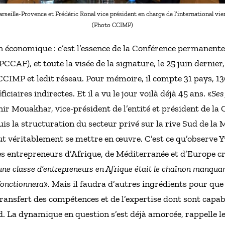
seille-Provence et Frédéric Ronal vice président en charge de l’international vi
(Photo CCIMP)
on économique : c’est l’essence de la Conférence permanent
CCAF), et toute la visée de la signature, le 25 juin dernier
a CCIMP et ledit réseau. Pour mémoire, il compte 31 pays,
iaires indirectes. Et il a vu le jour voilà déjà 45 ans. «
Ses
ir Mouakhar, vice-président de l’entité et président de 
uis la structuration du secteur privé sur la rive Sud de la
 véritablement se mettre en œuvre. C’est ce qu’observe Y
entrepreneurs d’Afrique, de Méditerranée et d’Europe créée
une classe d’entrepreneurs en Afrique était le chaînon manquant
fonctionnera
». Mais il faudra d’autres ingrédients pour que
transfert des compétences et de l’expertise dont sont capab
rd. La dynamique en question s’est déjà amorcée, rappelle 