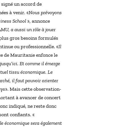
 signé un accord de
ées à venir. «
Nous prévoyons
usiness School
», annonce
AMU, a aussi un rôle à jouer
 plus gros besoins formulés
ntinue ou professionnelle. «
Il
ce de Mauritanie enfonce le
 jusqu’ici. Et comme il émerge
actuel tissu économique. Le
ché, il faut pouvoir orienter
ays
». Mais cette observation-
xhortant à avancer de concert
donc indiqué, ne reste donc
ont confiants. «
helle économique sera également