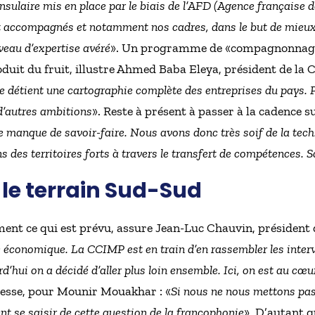
nsulaire mis en place par le biais de l’AFD (Agence française 
t accompagnés et notamment nos cadres, dans le but de mieux
iveau d’expertise avéré
». Un programme de «compagnonnage
roduit du fruit, illustre Ahmed Baba Eleya, président de la 
étient une cartographie complète des entreprises du pays. Po
 d’autres ambitions
». Reste à présent à passer à la cadence
le manque de savoir-faire. Nous avons donc très soif de la tech.
s des territoires forts à travers le transfert de compétences. Sa
i le terrain Sud-Sud
ement ce qui est prévu, assure Jean-Luc Chauvin, président
e économique. La CCIMP est en train d’en rassembler les int
rd’hui on a décidé d’aller plus loin ensemble. Ici, on est au c
resse, pour Mounir Mouakhar : «
Si nous ne nous mettons pas
ent se saisir de cette question de la francophonie
». D’autant qu