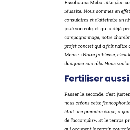
Essohouna Meba : «
Le plan co
réussite. Nous sommes en effe
consulaires et d’atteindre un n
joué son rôle, et qui a déjà p
compagnonnage, notre chambre d
projet concret qui a fait naître
Meba : «
Notre faiblesse, c’est 
doit jouer son rôle. Nous voulon
Fertiliser auss
Passer la seconde, c’est just
nous créons cette francophoni
était une première étape, aujou
de l’accomplir
». Et le temps p
qui occupent le terrain pourrai