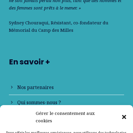
ne soit jamais perdu non plus, tant que des hommes et
des femmes sont prêts à le mener. »
Sydney Chouraqui
, Résistant, co-fondateur du
Mémorial du Camp des Milles
En savoir +
Nos partenaires
Qui sommes-nous ?
Gérer le consentement aux
Contactez-nous
cookies
Mentions légales
Pour offrir les meilleures expériences, nous utilisons des technologies